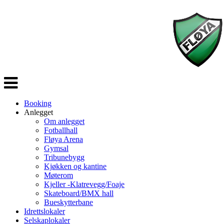
Veksle
navigasjon
Booking
Anlegget
Om anlegget
Fotballhall
Fløya Arena
Gymsal
Tribunebygg
Kjøkken og kantine
Møterom
Kjeller -Klatrevegg/Foaje
Skateboard/BMX hall
Bueskytterbane
Idrettslokaler
Selskaplokaler